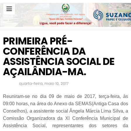
P
R
I
M
PRIMEIRA PRÉ-
E
I
CONFERÊNCIA DA
R
A
ASSISTÊNCIA SOCIAL DE
P
AÇAILÂNDIA-MA.
R
É
-
quarta-feira, maio 10, 2017
C
O
Reuniram-se no dia 09 de maio de 2017, terça-feira, às
N
09:00 horas, na área do Anexo da SEMAS(Antiga Casa dos
F
Conselhos), a assistente social Ângela Márcia Lima Silva, a
E
Comissão Organizadora da XI Conferência Municipal de
R
Assistência Social, representantes dos setores da
Ê