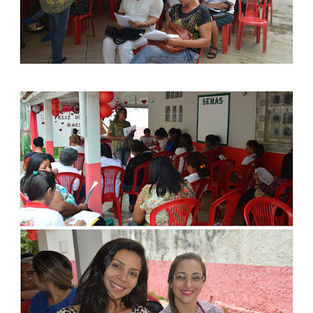
I
A
L
D
E
A
Ç
A
I
L
Â
N
D
I
A
-
M
A
.